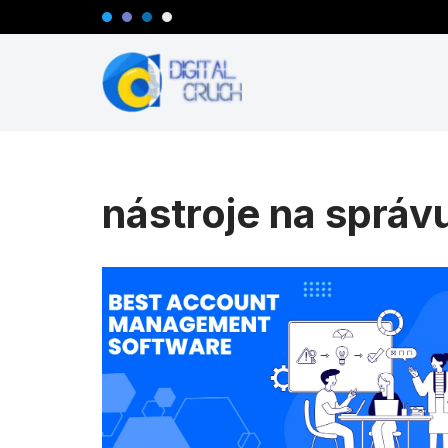
Preskočiť
na
obsah
nástroje na správ