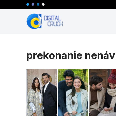
Preskočiť
na
obsah
prekonanie nenávi