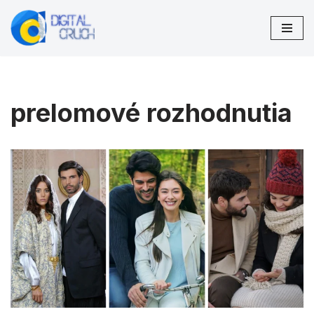
Preskočiť
na
obsah
prelomové rozhodnutia