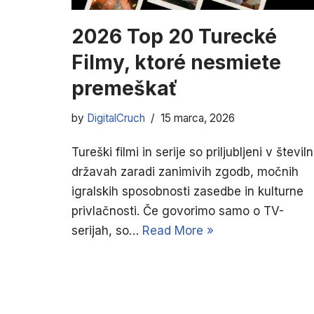
2026 Top 20 Turecké
Filmy, ktoré nesmiete
premeškať
by
DigitalCruch
15 marca, 2026
Tureški filmi in serije so priljubljeni v številn
državah zaradi zanimivih zgodb, močnih
igralskih sposobnosti zasedbe in kulturne
privlačnosti. Če govorimo samo o TV-
serijah, so…
Read More »