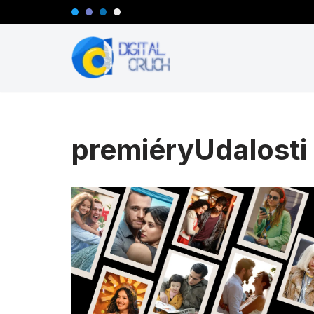
Preskočiť
na
obsah
premiéryUdalosti