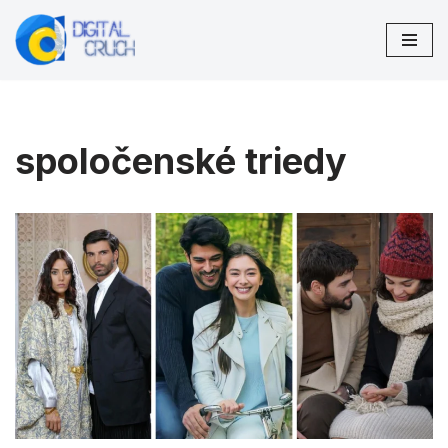
Preskočiť
na
obsah
spoločenské triedy