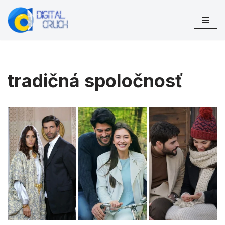
Preskočiť
na
obsah
tradičná spoločnosť