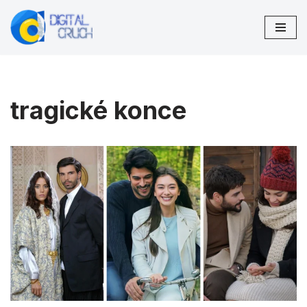
Preskočiť
na
obsah
tragické konce