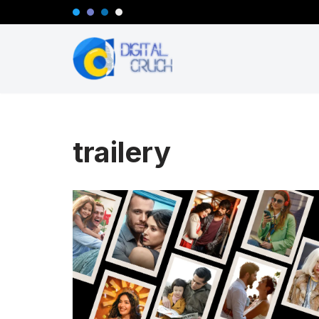
Preskočiť
na
obsah
trailery