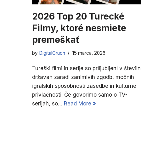
2026 Top 20 Turecké
Filmy, ktoré nesmiete
premeškať
by
DigitalCruch
15 marca, 2026
Tureški filmi in serije so priljubljeni v številn
državah zaradi zanimivih zgodb, močnih
igralskih sposobnosti zasedbe in kulturne
privlačnosti. Če govorimo samo o TV-
serijah, so…
Read More »