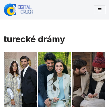
Preskočiť
na
obsah
turecké drámy