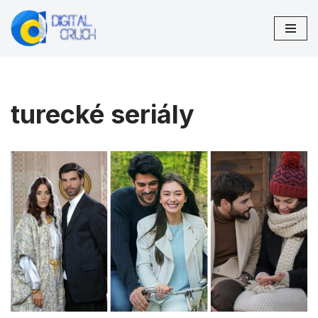
Preskočiť
na
obsah
turecké seriály