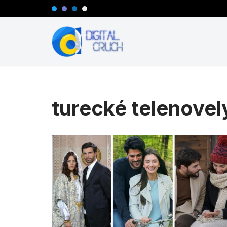
Preskočiť
na
obsah
turecké telenovel