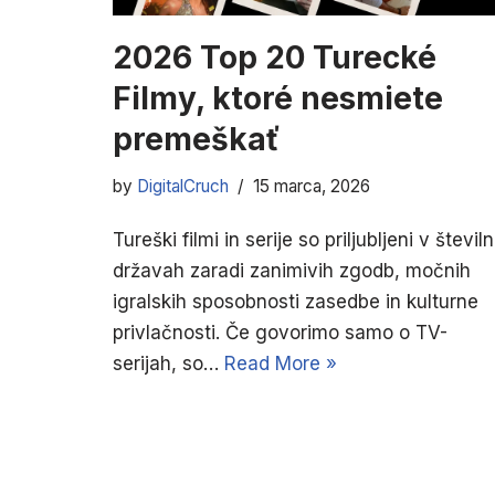
2026 Top 20 Turecké
Filmy, ktoré nesmiete
premeškať
by
DigitalCruch
15 marca, 2026
Tureški filmi in serije so priljubljeni v številn
državah zaradi zanimivih zgodb, močnih
igralskih sposobnosti zasedbe in kulturne
privlačnosti. Če govorimo samo o TV-
serijah, so…
Read More »