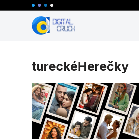
Preskočiť
na
obsah
tureckéHerečky