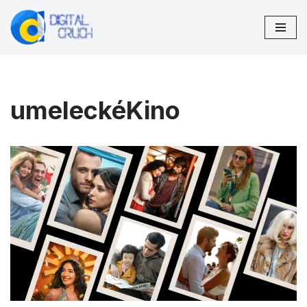
Preskočiť
na
obsah
umeleckéKino