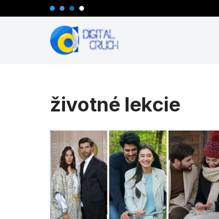
Preskočiť
na
obsah
životné lekcie