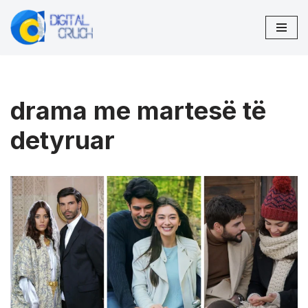
Skip
to
content
drama me martesë të
detyruar