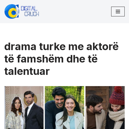
Skip
to
content
drama turke me aktorë
të famshëm dhe të
talentuar