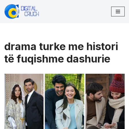
Skip
to
content
drama turke me histori
të fuqishme dashurie