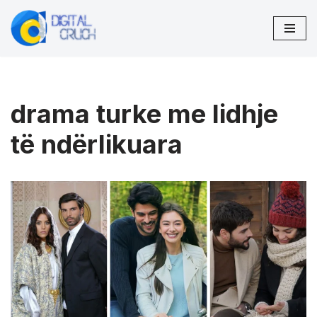
Skip
to
content
drama turke me lidhje
të ndërlikuara