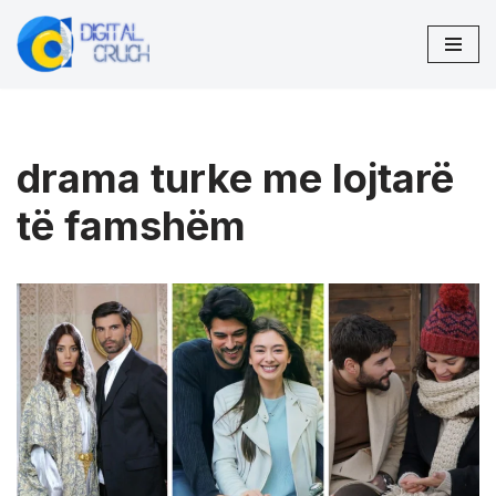
Skip
to
content
drama turke me lojtarë
të famshëm