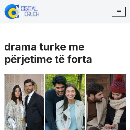
Skip
to
content
drama turke me
përjetime të forta