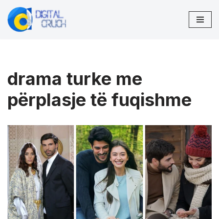
Skip
to
content
drama turke me
përplasje të fuqishme