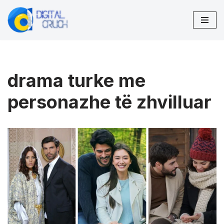
Skip
to
content
drama turke me
personazhe të zhvilluar