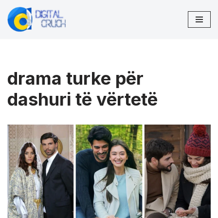
Skip
to
content
drama turke për
dashuri të vërtetë