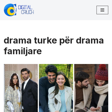
Skip
to
content
drama turke për drama
familjare