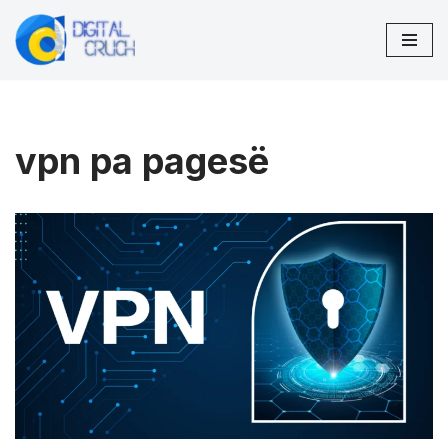
Skip
to
content
vpn pa pagesë