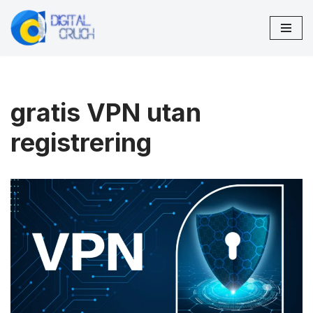
Hoppa
till
innehåll
gratis VPN utan
registrering