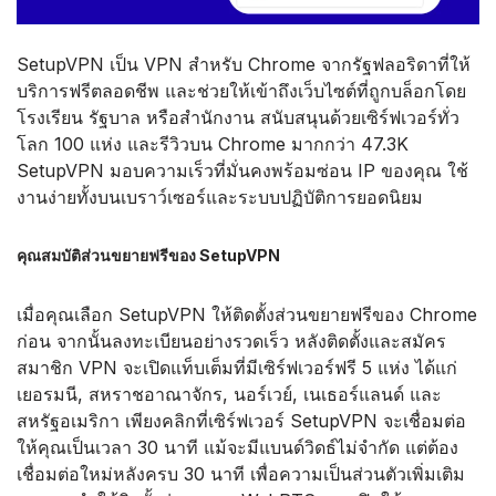
SetupVPN เป็น VPN สำหรับ Chrome จากรัฐฟลอริดาที่ให้
บริการฟรีตลอดชีพ และช่วยให้เข้าถึงเว็บไซต์ที่ถูกบล็อกโดย
โรงเรียน รัฐบาล หรือสำนักงาน สนับสนุนด้วยเซิร์ฟเวอร์ทั่ว
โลก 100 แห่ง และรีวิวบน Chrome มากกว่า 47.3K
SetupVPN มอบความเร็วที่มั่นคงพร้อมซ่อน IP ของคุณ ใช้
งานง่ายทั้งบนเบราว์เซอร์และระบบปฏิบัติการยอดนิยม
คุณสมบัติส่วนขยายฟรีของ SetupVPN
เมื่อคุณเลือก SetupVPN ให้ติดตั้งส่วนขยายฟรีของ Chrome
ก่อน จากนั้นลงทะเบียนอย่างรวดเร็ว หลังติดตั้งและสมัคร
สมาชิก VPN จะเปิดแท็บเต็มที่มีเซิร์ฟเวอร์ฟรี 5 แห่ง ได้แก่
เยอรมนี, สหราชอาณาจักร, นอร์เวย์, เนเธอร์แลนด์ และ
สหรัฐอเมริกา เพียงคลิกที่เซิร์ฟเวอร์ SetupVPN จะเชื่อมต่อ
ให้คุณเป็นเวลา 30 นาที แม้จะมีแบนด์วิดธ์ไม่จำกัด แต่ต้อง
เชื่อมต่อใหม่หลังครบ 30 นาที เพื่อความเป็นส่วนตัวเพิ่มเติม