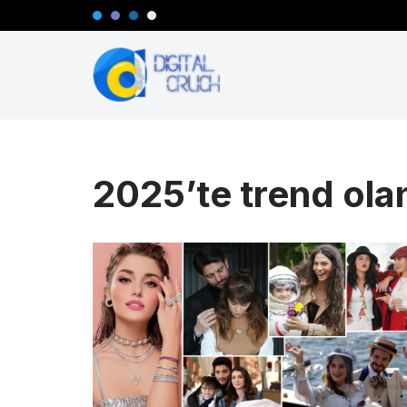
İçeriğe
geç
2025’te trend olan