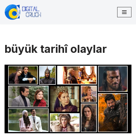
İçeriğe
geç
büyük tarihî olaylar