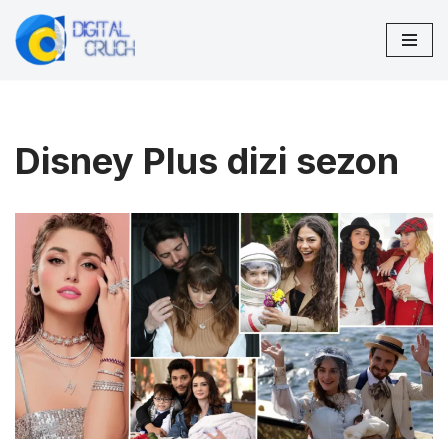
İçeriğe
geç
Disney Plus dizi sezon