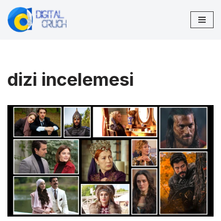
İçeriğe
geç
dizi incelemesi