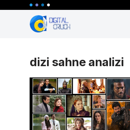
İçeriğe
geç
dizi sahne analizi