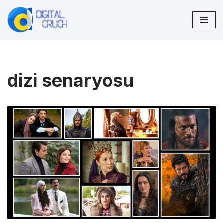
İçeriğe
geç
dizi senaryosu