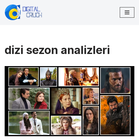
İçeriğe
geç
dizi sezon analizleri