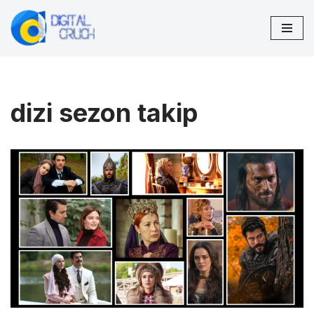
İçeriğe
geç
dizi sezon takip