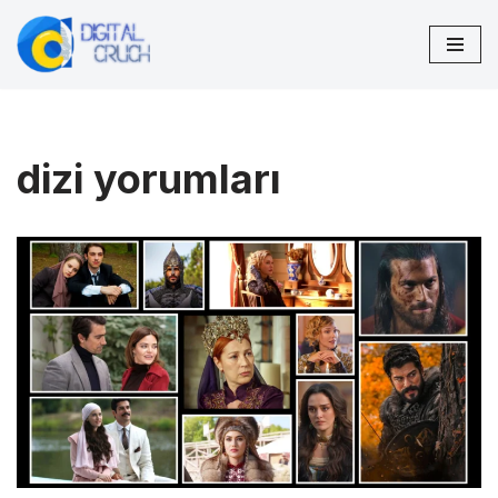
İçeriğe
geç
dizi yorumları