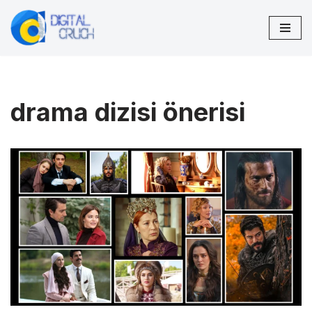
İçeriğe
geç
drama dizisi önerisi