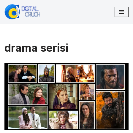
İçeriğe
geç
drama serisi