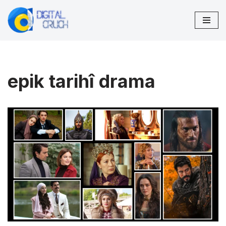
İçeriğe
geç
epik tarihî drama