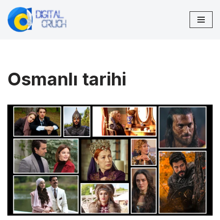
İçeriğe
geç
Osmanlı tarihi