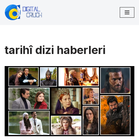
İçeriğe
geç
tarihî dizi haberleri