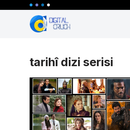
İçeriğe
geç
tarihî dizi serisi