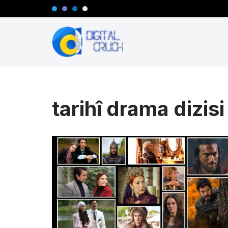
İçeriğe
geç
tarihî drama dizis