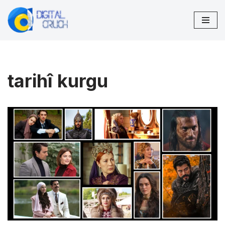
İçeriğe
geç
tarihî kurgu