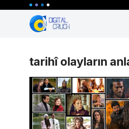
İçeriğe
geç
tarihî olayların anl