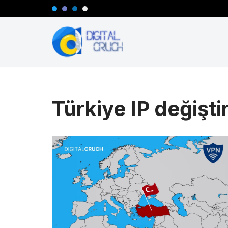
İçeriğe
geç
Türkiye IP değişt