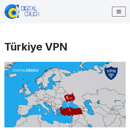
İçeriğe
geç
Türkiye VPN