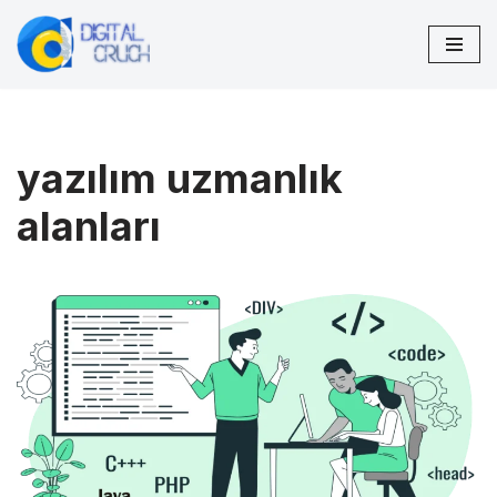
İçeriğe
geç
yazılım uzmanlık
alanları