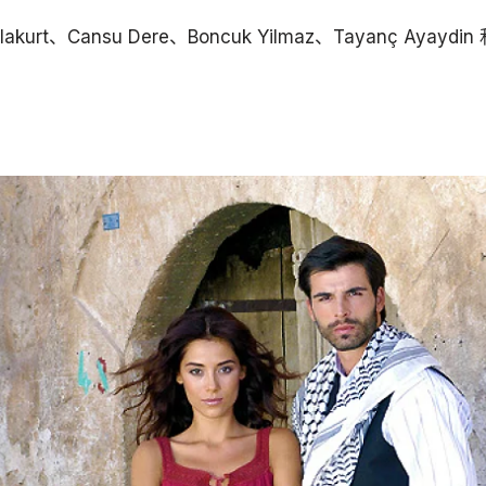
Alakurt、Cansu Dere、Boncuk Yilmaz、Tayanç Ayaydin