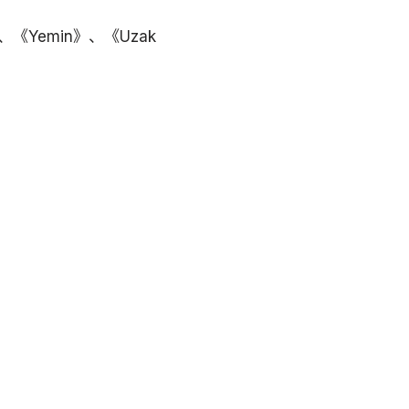
《Yemin》、《Uzak