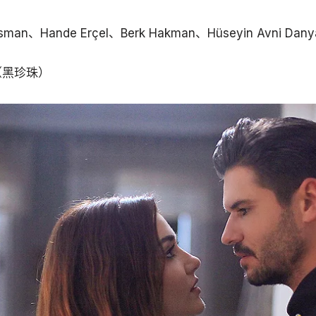
isman、Hande Erçel、Berk Hakman、Hüseyin Avni Danya
rl（黑珍珠）