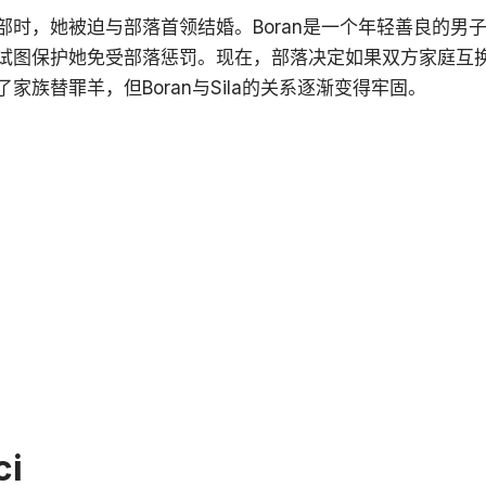
南部时，她被迫与部落首领结婚。Boran是一个年轻善良的
，他试图保护她免受部落惩罚。现在，部落决定如果双方家庭互
了家族替罪羊，但Boran与Sila的关系逐渐变得牢固。
ci