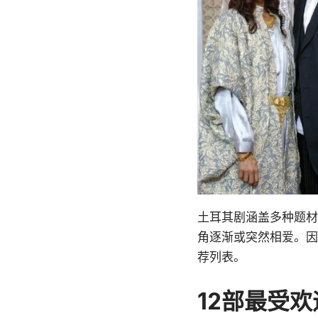
土耳其剧涵盖多种题材
角逐渐或突然相爱。因
荐列表。
12部最受