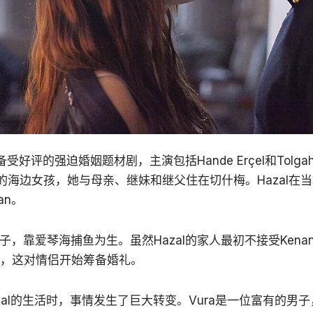
部备受好评的强迫婚姻题材剧，主演包括Hande Erçel和Tolgaha
l的海边女孩，她与母亲、继妹和继父住在切什梅。Hazal在
an。
男子，靠爱琴海捕鱼为生。虽然Hazal的家人最初不接受Ken
，这对情侣开始筹备婚礼。
azal的生活时，事情发生了巨大转变。Vura是一位富有的男子