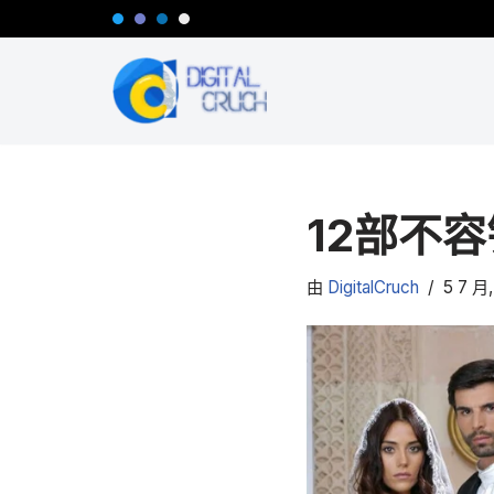
跳
至
正
文
12部不
由
DigitalCruch
5 7 月,