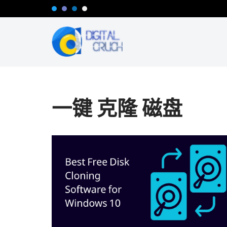
跳
至
正
文
一键 克隆 磁盘